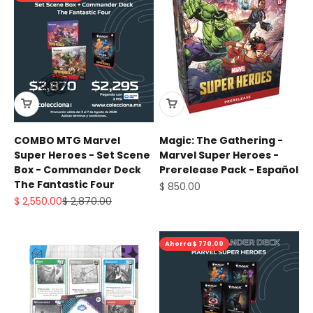
COMBO MTG Marvel
Magic: The Gathering -
Super Heroes - Set Scene
Marvel Super Heroes -
Box - Commander Deck
Prerelease Pack - Español
The Fantastic Four
Precio de oferta
$ 850.00
Precio de oferta
Precio normal
$ 2,550.00
$ 2,870.00
Ahorra $ 770.00