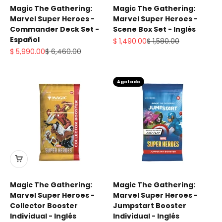
Magic The Gathering:
Magic The Gathering:
Marvel Super Heroes -
Marvel Super Heroes -
Commander Deck Set -
Scene Box Set - Inglés
Español
Precio de oferta
Precio normal
$ 1,490.00
$ 1,580.00
Precio de oferta
Precio normal
$ 5,990.00
$ 6,460.00
Agotado
Magic The Gathering:
Magic The Gathering:
Marvel Super Heroes -
Marvel Super Heroes -
Collector Booster
Jumpstart Booster
Individual - Inglés
Individual - Inglés