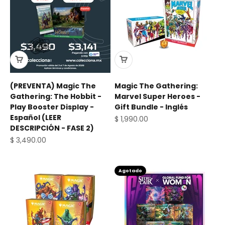
(PREVENTA) Magic The
Magic The Gathering:
Gathering: The Hobbit -
Marvel Super Heroes -
Play Booster Display -
Gift Bundle - Inglés
Español (LEER
Precio de oferta
$ 1,990.00
DESCRIPCIÓN - FASE 2)
Precio de oferta
$ 3,490.00
Agotado