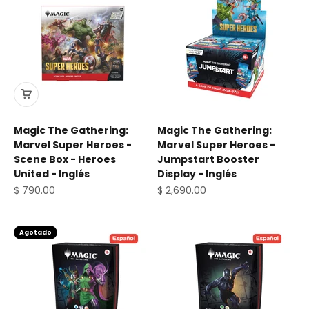
Magic The Gathering:
Magic The Gathering:
Marvel Super Heroes -
Marvel Super Heroes -
Scene Box - Heroes
Jumpstart Booster
United - Inglés
Display - Inglés
Precio de oferta
Precio de oferta
$ 790.00
$ 2,690.00
Agotado