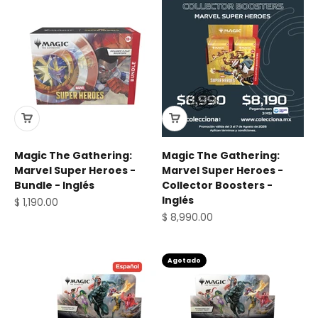
Magic The Gathering:
Magic The Gathering:
Marvel Super Heroes -
Marvel Super Heroes -
Bundle - Inglés
Collector Boosters -
Inglés
Precio de oferta
$ 1,190.00
Precio de oferta
$ 8,990.00
Agotado