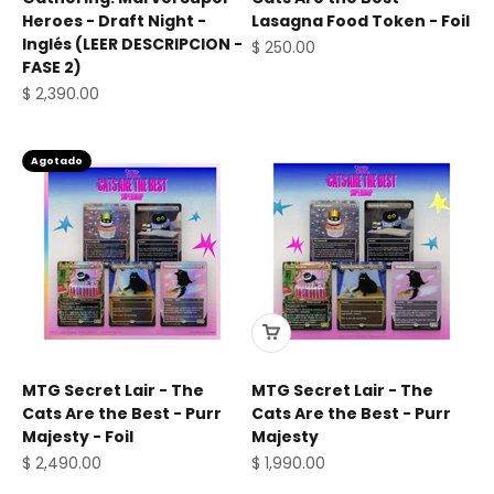
Heroes - Draft Night -
Lasagna Food Token - Foil
Inglés (LEER DESCRIPCION -
Precio de oferta
$ 250.00
FASE 2)
Precio de oferta
$ 2,390.00
Agotado
MTG Secret Lair - The
MTG Secret Lair - The
Cats Are the Best - Purr
Cats Are the Best - Purr
Majesty - Foil
Majesty
Precio de oferta
Precio de oferta
$ 2,490.00
$ 1,990.00