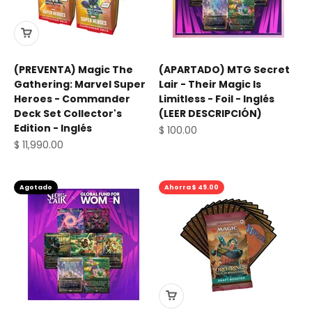
(PREVENTA) Magic The
(APARTADO) MTG Secret
Gathering: Marvel Super
Lair - Their Magic Is
Heroes - Commander
Limitless - Foil - Inglés
Deck Set Collector's
(LEER DESCRIPCIÓN)
Edition - Inglés
Precio de oferta
$ 100.00
Precio de oferta
$ 11,990.00
Agotado
Ahorra $ 49.00