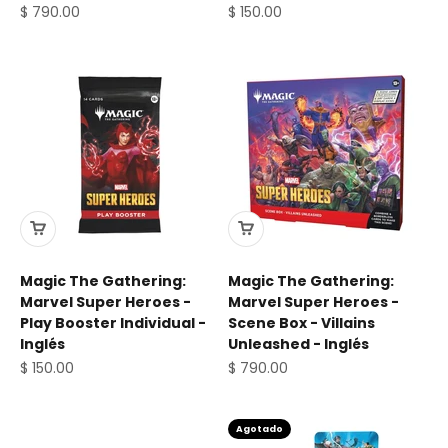
Precio de oferta
Precio de oferta
$ 790.00
$ 150.00
Magic The Gathering:
Magic The Gathering:
Marvel Super Heroes -
Marvel Super Heroes -
Play Booster Individual -
Scene Box - Villains
Inglés
Unleashed - Inglés
Precio de oferta
Precio de oferta
$ 150.00
$ 790.00
Agotado