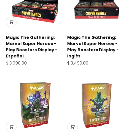
Magic The Gathering:
Magic The Gathering:
Marvel Super Heroes -
Marvel Super Heroes -
Play Boosters Display -
Play Boosters Display -
Español
Inglés
Precio de oferta
Precio de oferta
$ 3,990.00
$ 3,490.00