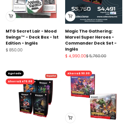
MTG Secret Lair - Mood
Magic The Gathering:
Swings™ - Deck Box - 1st
Marvel Super Heroes -
Edition - Inglés
Commander Deck Set -
Inglés
Precio de oferta
$ 850.00
Precio de oferta
Precio normal
$ 4,990.00
$ 5,760.00
Agotado
Ahorra $ 90.00
Ahorra $ 470.00