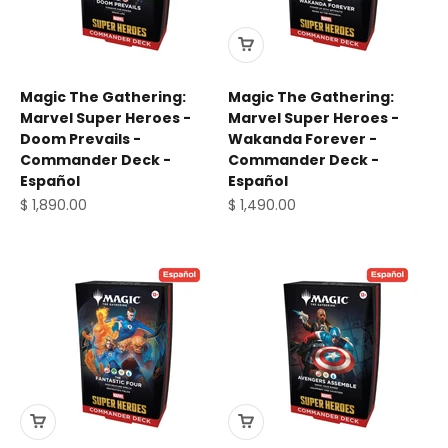
Magic The Gathering:
Magic The Gathering:
Marvel Super Heroes -
Marvel Super Heroes -
Doom Prevails -
Wakanda Forever -
Commander Deck -
Commander Deck -
Español
Español
Precio de oferta
Precio de oferta
$ 1,890.00
$ 1,490.00