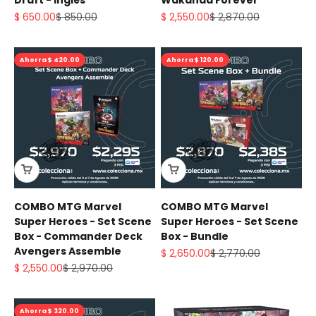
Precio de oferta
Precio normal
Precio de oferta
Precio normal
$ 650.00
$ 850.00
$ 2,550.00
$ 2,870.00
Ahorra $ 420.00
Ahorra $ 120.00
COMBO MTG Marvel
COMBO MTG Marvel
Super Heroes - Set Scene
Super Heroes - Set Scene
Box - Commander Deck
Box - Bundle
Avengers Assemble
Precio de oferta
Precio normal
$ 2,650.00
$ 2,770.00
Precio de oferta
Precio normal
$ 2,550.00
$ 2,970.00
Ahorra $ 320.00