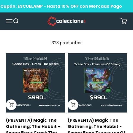
Ir al contenido
ón: ESCUELAMP - Hasta 10% OFF con Mercado Pago
Colecciona MX
Menú
Buscar
Carrit
323 productos
(PREVENTA) Magic The
(PREVENTA) Magic The
Gathering: The Hobbit -
Gathering: The Hobbit -
Scene Box - Crack The
Scene Box - Treasures Of