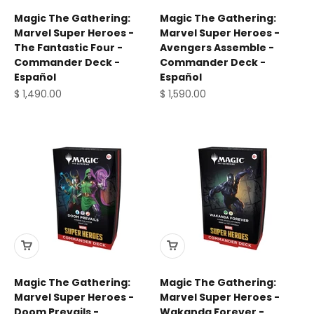
Magic The Gathering:
Magic The Gathering:
Marvel Super Heroes -
Marvel Super Heroes -
The Fantastic Four -
Avengers Assemble -
Commander Deck -
Commander Deck -
Español
Español
Precio de oferta
Precio de oferta
$ 1,490.00
$ 1,590.00
Magic The Gathering:
Magic The Gathering:
Marvel Super Heroes -
Marvel Super Heroes -
Doom Prevails -
Wakanda Forever -