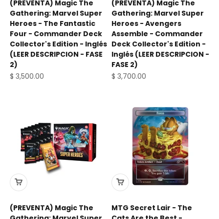
(PREVENTA) Magic The
(PREVENTA) Magic The
Gathering: Marvel Super
Gathering: Marvel Super
Heroes - The Fantastic
Heroes - Avengers
Four - Commander Deck
Assemble - Commander
Collector's Edition - Inglés
Deck Collector's Edition -
(LEER DESCRIPCION - FASE
Inglés (LEER DESCRIPCION -
2)
FASE 2)
Precio de oferta
Precio de oferta
$ 3,500.00
$ 3,700.00
(PREVENTA) Magic The
MTG Secret Lair - The
Gathering: Marvel Super
Cats Are the Best -