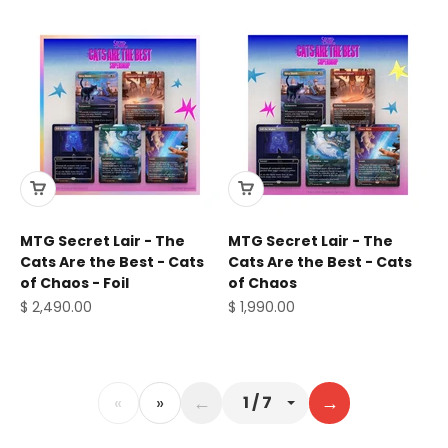
MTG Secret Lair - The
MTG Secret Lair - The
Cats Are the Best - Cats
Cats Are the Best - Cats
of Chaos - Foil
of Chaos
Precio de oferta
Precio de oferta
$ 2,490.00
$ 1,990.00
«
»
←
→