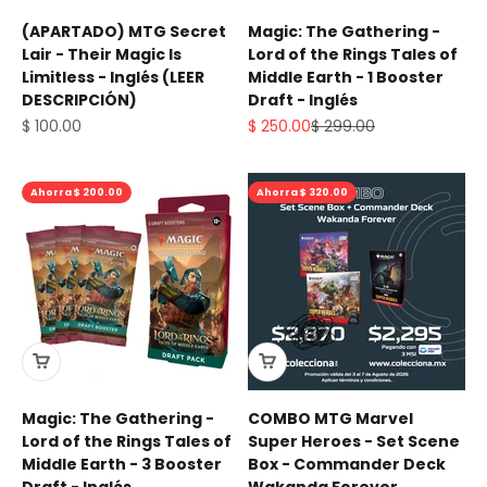
(APARTADO) MTG Secret
Magic: The Gathering -
Lair - Their Magic Is
Lord of the Rings Tales of
Limitless - Inglés (LEER
Middle Earth - 1 Booster
DESCRIPCIÓN)
Draft - Inglés
Precio de oferta
Precio de oferta
Precio normal
$ 100.00
$ 250.00
$ 299.00
Ahorra $ 200.00
Ahorra $ 320.00
Magic: The Gathering -
COMBO MTG Marvel
Lord of the Rings Tales of
Super Heroes - Set Scene
Middle Earth - 3 Booster
Box - Commander Deck
Draft - Inglés
Wakanda Forever