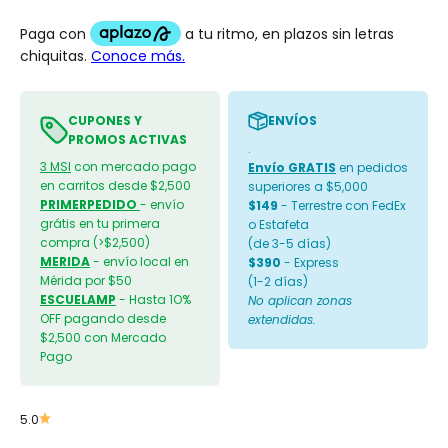
CUPONES Y
ENVÍOS
PROMOS ACTIVAS
.
3 MSI
con mercado pago
Envío GRATIS
en pedidos
en carritos desde $2,500
superiores a $5,000
PRIMERPEDIDO
- envío
$149
- Terrestre con FedEx
grátis en tu primera
o Estafeta
compra (>$2,500)
(de 3-5 días)
MERIDA
- envío local en
$390
- Express
Mérida por $50
(1-2 días)
ESCUELAMP
- Hasta 1O%
No aplican zonas
OFF pagando desde
extendidas.
$2,500 con Mercado
Pago
5.0